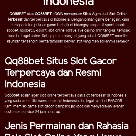
Indonesia
QQ88BET
atau
QQ88BET LOGIN
merupakan
Situs Agen Judi Slot Online
Terbesar
dan terpercaya di Indonesia. Dengan pilihan game beragam, kami
menghadirkan puluhan game terbaik di bidangnya seperti sportsbook,
sbobet, ubobet, E-sport, slot online, idnlive, live casino, mm tangkas, tembak
ikan dan togel online. Setiap permainan judi yang ada di QQ88BET memiliki
keunikan tersendiri serta tampilan bervariatif yang menjadikannya semakin
seru.
Qq88bet Situs Slot Gacor
Terpercaya dan Resmi
Indonesia
Qq88bet
adalah agen slot online terpercaya dan slot terbesar di Indonesia
yang sudah memiliki lisensi resmi di Indonesia dan legalitas dari PAGCOR.
Kami memiliki game slot gacor gampang jackpot dan menyediakan layanan
customer service 24 jam nonstop.
Jenis Permainan dan Rahasia