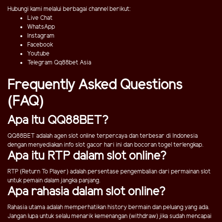
Hubungi kami melalui berbagai channel berikut:
Live Chat
WhatsApp
Instagram
Facebook
Youtube
Telegram Qq88bet Asia
Frequently Asked Questions
(FAQ)
Apa Itu QQ88BET?
QQ88BET adalah agen slot online terpercaya dan terbesar di Indonesia
dengan menyediakan info slot gacor hari ini dan bocoran togel terlengkap.
Apa itu RTP dalam slot online?
RTP (Return To Player) adalah persentase pengembalian dari permainan slot
untuk pemain dalam jangka panjang.
Apa rahasia dalam slot online?
Rahasia utama adalah memperhatikan history bermain dan peluang yang ada.
Jangan lupa untuk selalu menarik kemenangan (withdraw) jika sudah mencapai