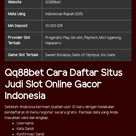
Website
QQ88bet
Mata Uang
Indonesian Rupiah (IDR)
Min Deposit
10.000 IDR
Provider Slot
Pragmatic Play, Idn slot, Playtech, Microgaming,
Terbaik
Habanero
Game Slot Terbaik
Sweet Bonanza, Gate of Olympus, Koi Gate
Qq88bet Cara Daftar Situs
Judi Slot Online Gacor
Indonesia
Sebelum Anda bisa bermain, buatlah user ID baru dengan melakukan
pendaftaran di menu register secara gratis. Pastikan data yang Anda
masukkan valid dan lengkap.
Username
Kata Sandi
Konfirmasi Sandi