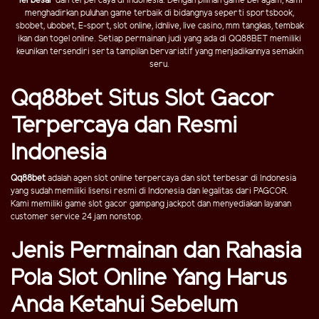
Terbesar
dan terpercaya di Indonesia. Dengan pilihan game beragam, kami
menghadirkan puluhan game terbaik di bidangnya seperti sportsbook,
sbobet, ubobet, E-sport, slot online, idnlive, live casino, mm tangkas, tembak
ikan dan togel online. Setiap permainan judi yang ada di QQ88BET memiliki
keunikan tersendiri serta tampilan bervariatif yang menjadikannya semakin
seru.
Qq88bet Situs Slot Gacor
Terpercaya dan Resmi
Indonesia
Qq88bet
adalah agen slot online terpercaya dan slot terbesar di Indonesia
yang sudah memiliki lisensi resmi di Indonesia dan legalitas dari PAGCOR.
Kami memiliki game slot gacor gampang jackpot dan menyediakan layanan
customer service 24 jam nonstop.
Jenis Permainan dan Rahasia
Pola Slot Online Yang Harus
Anda Ketahui Sebelum