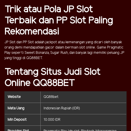
Trik atau Pola JP Slot
Terbaik dan PP Slot Paling
Rekomendasi
JP Slot dan PP Slot adalah jackpot atau kemenangan yang dicari oleh banyak
orang demi mendapatkan gacor dalam bermain slot online. Game Pragmatic
Play seperti Sweet Bonanza, Sugar Rush, dan banyak lagi memiliki peluang JP
yang tinggi di QQ88BET.
Tentang Situs Judi Slot
Online QQ88BET
Website
QQ88bet
Mata Uang
Indonesian Rupiah (IDR)
Min Deposit
10.000 IDR