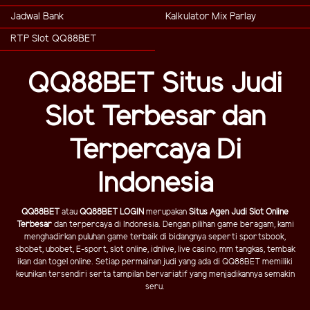
Jadwal Bank
Kalkulator Mix Parlay
RTP Slot QQ88BET
QQ88BET Situs Judi
Slot Terbesar dan
Terpercaya Di
Indonesia
QQ88BET
atau
QQ88BET LOGIN
merupakan
Situs Agen Judi Slot Online
Terbesar
dan terpercaya di Indonesia. Dengan pilihan game beragam, kami
menghadirkan puluhan game terbaik di bidangnya seperti sportsbook,
sbobet, ubobet, E-sport, slot online, idnlive, live casino, mm tangkas, tembak
ikan dan togel online. Setiap permainan judi yang ada di QQ88BET memiliki
keunikan tersendiri serta tampilan bervariatif yang menjadikannya semakin
seru.