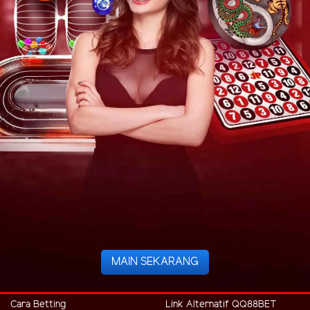
MAIN SEKARANG
Cara Betting
Link Alternatif QQ88BET