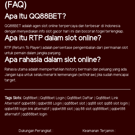
(FAQ)
Apa Itu QQ88BET?
QQ88BET adalah agen slot online terpercaya dan terbesar di Indonesia
dengan menyediakan info slot gacor hari ini dan bocoran togel terlengkap.
Apa itu RTP dalam slot online?
RTP (Return To Player) adalah persentase pengembalian dari permainan slot
untuk pemain dalam jangka panjang.
Apa rahasia dalam slot online?
Rahasia utama adalah memperhatikan history bermain dan peluang yang ada.
Jangan lupa untuk selalu menarik kemenangan (withdraw) jika sudah mencapai
target.
Tags Slots:
Qq88bet
|
Qq88bet Login
|
Qq88bet Daftar
|
Qq88bet Link
Alternatif
qqbet88
|
qqbet88 Login
|
qq88bet slot
|
qq88 slot
qq88 slot login
|
qqbet88 login link alternatif
|
qqbet88 slot
|
qq 88 slot
qq888bet
|
qqbet88
alternatif
|
qq888bet login
Dukungan Perangkat :
Keamanan Terjamin :