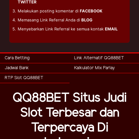
TWITTER
3.
Melakukan posting komentar di
FACEBOOK
4.
Memasang Link Referral Anda di
BLOG
5.
Menyebarkan Link Referral ke semua kontak
EMAIL
Cara Betting
Link Alternatif QQ88BET
Jadwal Bank
Kalkulator Mix Parlay
RTP Slot QQ88BET
QQ88BET Situs Judi
Slot Terbesar dan
Terpercaya Di