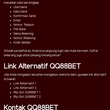
masukkan valid dan lengkap.
Username
Kata Sandi
Konfirmasi Sandi
Email
Nomor Telepon
Pilih Bank
Nama Rekening
Nomor Rekening
Kode Validasi
Setelah pendaftaran, Anda bisa langsung login dan mulai bermain. Daftar
sekarang juga untuk peluang menang besar!
Link Alternatif QQ88BET
Jika Anda mengalami kesulitan mengakses website kami, gunakan link alternatif
di bawah:
Link Alnternatif 1
Link Alnternatif 2
Rtp Slot QQ88BET 1
Rtp Slot QQ88BET 2
Kontak QQ88BET