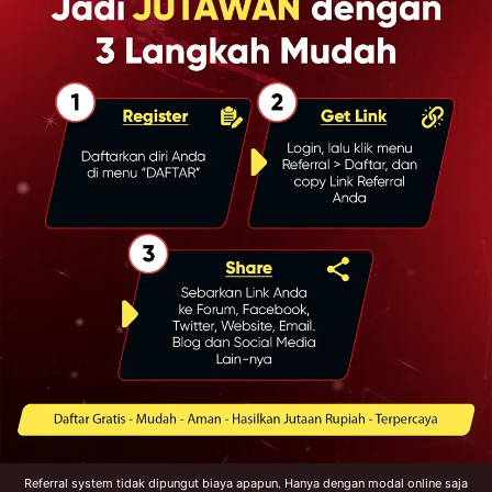
Referral system tidak dipungut biaya apapun. Hanya dengan modal online saja