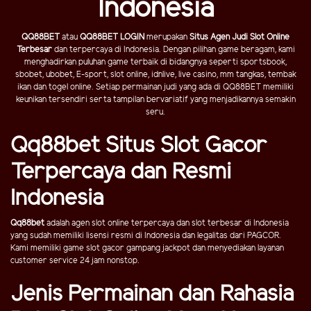
Indonesia
QQ88BET
atau
QQ88BET LOGIN
merupakan
Situs Agen Judi Slot Online
Terbesar
dan terpercaya di Indonesia. Dengan pilihan game beragam, kami
menghadirkan puluhan game terbaik di bidangnya seperti sportsbook,
sbobet, ubobet, E-sport, slot online, idnlive, live casino, mm tangkas, tembak
ikan dan togel online. Setiap permainan judi yang ada di QQ88BET memiliki
keunikan tersendiri serta tampilan bervariatif yang menjadikannya semakin
seru.
Qq88bet Situs Slot Gacor
Terpercaya dan Resmi
Indonesia
Qq88bet
adalah agen slot online terpercaya dan slot terbesar di Indonesia
yang sudah memiliki lisensi resmi di Indonesia dan legalitas dari PAGCOR.
Kami memiliki game slot gacor gampang jackpot dan menyediakan layanan
customer service 24 jam nonstop.
Jenis Permainan dan Rahasia