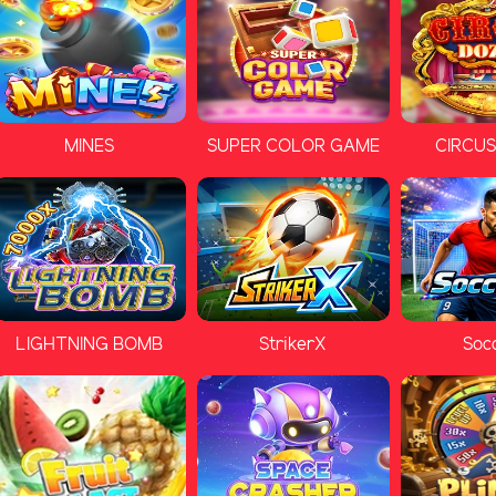
MINES
SUPER COLOR GAME
CIRCU
LIGHTNING BOMB
StrikerX
Soc