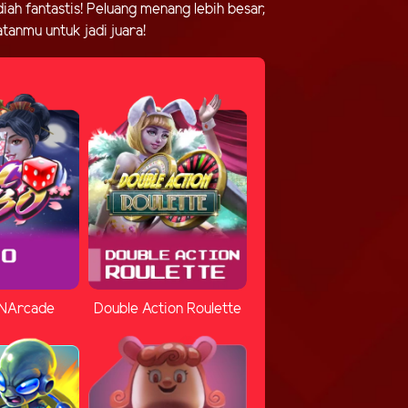
h fantastis! Peluang menang lebih besar,
anmu untuk jadi juara!
DNArcade
Double Action Roulette