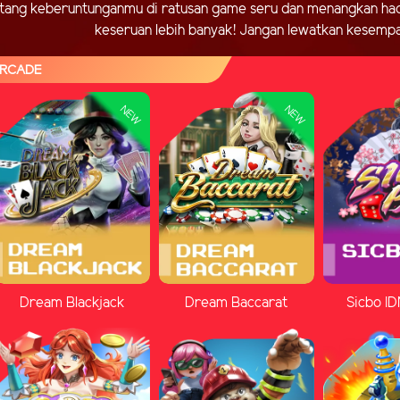
tang keberuntunganmu di ratusan game seru dan menangkan hadia
keseruan lebih banyak! Jangan lewatkan kesempat
RCADE
NEW
NEW
Dream Blackjack
Dream Baccarat
Sicbo I