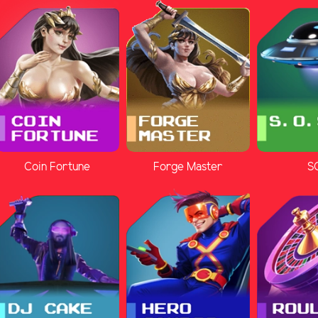
Coin Fortune
Forge Master
S