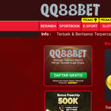
PROMO
PROM
BERANDA
SPORTBOOK
E-SPORT
SLO
aik & Berlisensi Terpercaya di Indonesia | Kini Telah Ha
Info :
Be
Ras