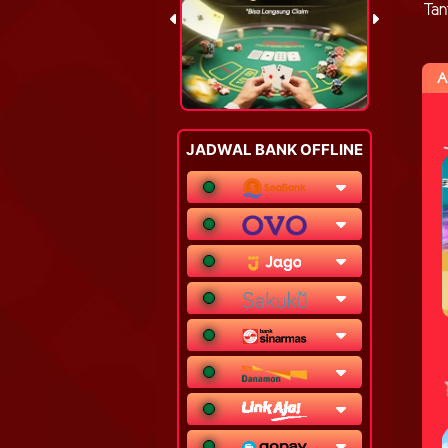
Tan
A
JADWAL BANK OFFLINE